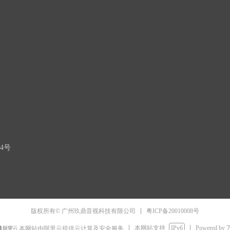
4号
粤ICP备20010008号
版权所有© 广州玖鼎音视科技有限公司
本网站支持
IPv6
Powered by
本网站由阿里云提供云计算及安全服务