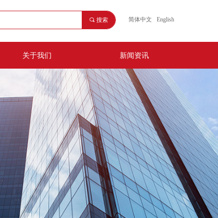
끅
400-008-8807
简体中文
English
끠
搜索
关于我们
新闻资讯